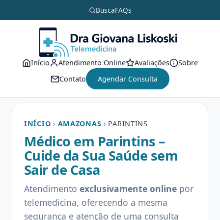
Busca
FAQs
Início
Atendimento Online
Avaliações
Sobre
Contato
Agendar Consulta
INÍCIO
›
AMAZONAS
›
PARINTINS
Médico em Parintins –
Cuide da Sua Saúde sem
Sair de Casa
Atendimento
exclusivamente online
por
telemedicina, oferecendo a mesma
segurança e atenção de uma consulta