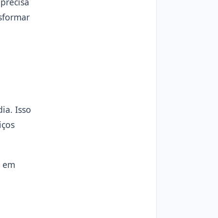
precisa
nsformar
ia. Isso
iços
, em