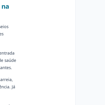
 na
seios
es
 entrada
 de saúde
antes.
arreia,
ncia. Já