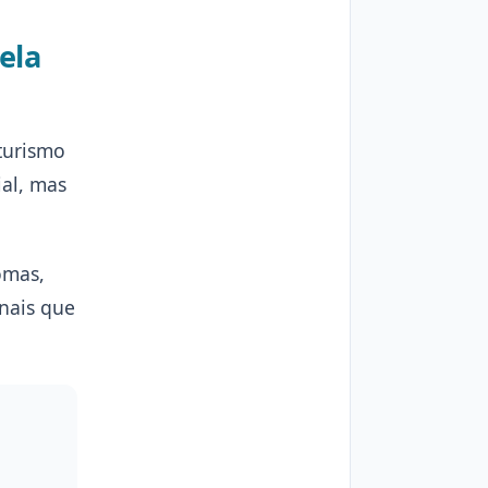
ela
 turismo
al, mas
omas,
inais que