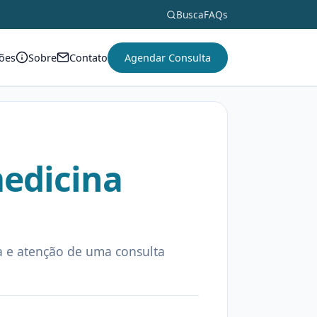
Busca
FAQs
ções
Sobre
Contato
Agendar Consulta
medicina
 e atenção de uma consulta