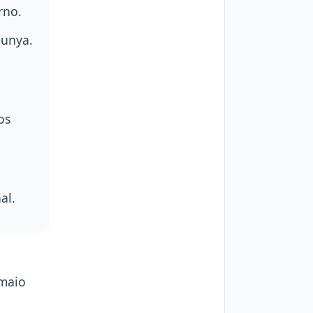
rno.
gunya.
os
al.
smaio