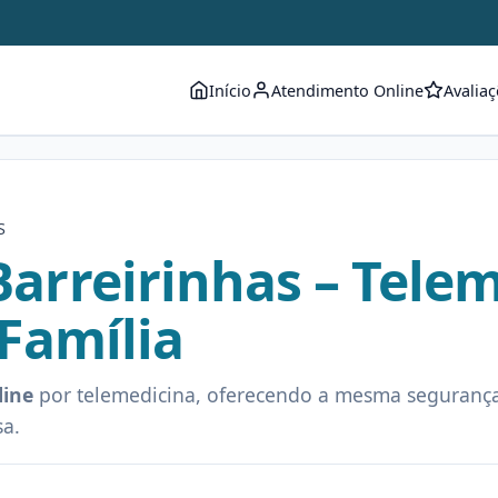
Início
Atendimento Online
Avalia
S
arreirinhas – Tele
 Família
line
por telemedicina, oferecendo a mesma segurança
sa.