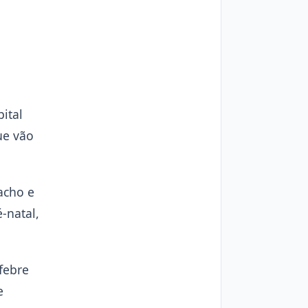
ital
ue vão
acho e
-natal,
febre
e