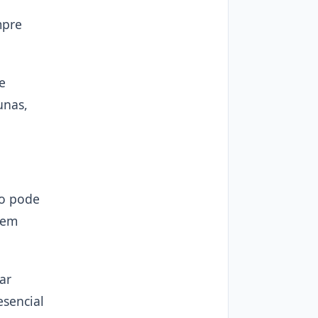
mpre
e
unas,
io pode
o em
ar
esencial