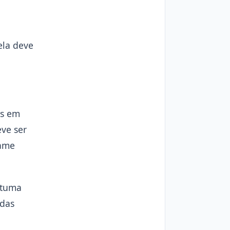
ela deve
as em
ve ser
xame
stuma
idas