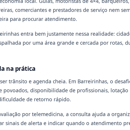
conomia local. Guias, motoristas de 4×4, barqueiros,
areiras, comerciantes e prestadores de serviço nem se
ira para procurar atendimento.
eirinhas entra bem justamente nessa realidade: cidad
spalhada por uma área grande e cercada por rotas, d
a na prática
ser trânsito e agenda cheia. Em Barreirinhas, o desaf
s e povoados, disponibilidade de profissionais, lotaçã
ficuldade de retorno rápido.
valiação por telemedicina, a consulta ajuda a organiz
tar sinais de alerta e indicar quando o atendimento pr